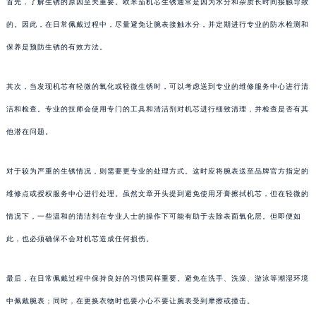
首先，了解生锈的原因至关重要。欧米茄机芯生锈通常是因为水分和杂质长时间接触导致
的。因此，在日常佩戴过程中，尽量避免让腕表接触水分，并定期进行专业的防水检测和
保养是预防生锈的有效方法。
其次，当发现机芯有轻微的氧化或轻微生锈时，可以考虑送到专业的维修服务中心进行清
洁和检查。专业的技师会使用专门的工具和清洁剂对机芯进行细致清理，并检查是否有其
他潜在问题。
对于较为严重的生锈情况，则需要更专业的处理方式。这时应将腕表送至品牌官方指定的
维修点或授权服务中心进行处理。虽然文章开头提到避免使用牙膏擦拭机芯，但在轻微的
情况下，一些温和的清洁剂在专业人士的操作下可能有助于去除表面氧化层。但即便如
此，也必须确保不会对机芯造成任何损伤。
最后，在日常佩戴过程中保持良好的习惯同样重要。避免在洗手、洗澡、游泳等潮湿环境
中佩戴腕表；同时，在更换衣物时也要小心不要让腕表受到摩擦或撞击。