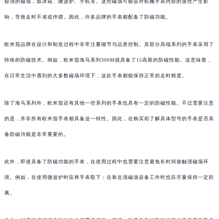
较强的磁场，如冰箱、微波炉、手机等。这些磁场可能会对机械手表内部的游丝产生影
响，导致走时不准或停摆。因此，许多品牌的手表都配备了防磁功能。
欧米茄品牌在设计和制造过程中非常注重细节与品质控制。其部分高端系列的手表采用了
特殊的防磁技术。例如，欧米茄海马系列300M就具备了15高斯的防磁性能。这意味着，
在日常生活中遇到的大多数磁场环境下，这款手表都能保持正常的走时精度。
除了海马系列外，欧米茄还有其他一些系列的手表也具有一定的防磁性能。不过需要注意
的是，并非所有欧米茄手表都具备这一特性。因此，在购买前了解具体型号的手表是否具
备防磁功能是非常重要的。
此外，即使具备了防磁功能的手表，在使用过程中也需要注意避免长时间接触强磁场环
境。例如，在使用微波炉时应将手表取下；在靠近强磁场设备工作时也应尽量保持一定距
离。